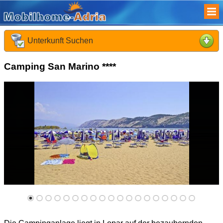
Unterkunft Suchen
Was suchen Sie :
Camping San Marino ****
Früheste Anreise :
Späteste Abreise :
Reisende :
Kinder :
Reisedauer :
Suchen