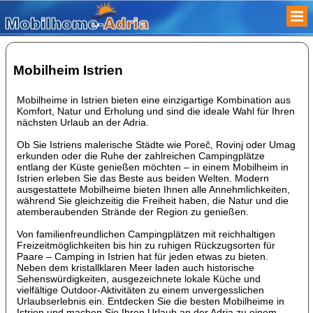
Mobilheim Istrien
Mobilheime in Istrien bieten eine einzigartige Kombination aus
Komfort, Natur und Erholung und sind die ideale Wahl für Ihren
nächsten Urlaub an der Adria.
Ob Sie Istriens malerische Städte wie Poreč, Rovinj oder Umag
erkunden oder die Ruhe der zahlreichen Campingplätze
entlang der Küste genießen möchten – in einem Mobilheim in
Istrien erleben Sie das Beste aus beiden Welten. Modern
ausgestattete Mobilheime bieten Ihnen alle Annehmlichkeiten,
während Sie gleichzeitig die Freiheit haben, die Natur und die
atemberaubenden Strände der Region zu genießen.
Von familienfreundlichen Campingplätzen mit reichhaltigen
Freizeitmöglichkeiten bis hin zu ruhigen Rückzugsorten für
Paare – Camping in Istrien hat für jeden etwas zu bieten.
Neben dem kristallklaren Meer laden auch historische
Sehenswürdigkeiten, ausgezeichnete lokale Küche und
vielfältige Outdoor-Aktivitäten zu einem unvergesslichen
Urlaubserlebnis ein. Entdecken Sie die besten Mobilheime in
Istrien und machen Sie Ihren Urlaub an der Adria zu einem