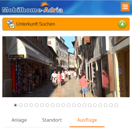
Unterkunft Suchen
Was suchen Sie :
Früheste Anreise :
Späteste Abreise :
Reisende :
Kinder :
Reisedauer :
Suchen
Anlage
Standort
Ausflüge