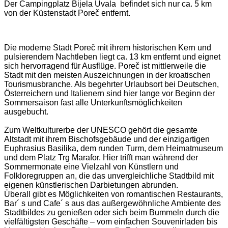
Der Campingplatz Bijela Uvala befindet sich nur ca. 5 km
von der Küstenstadt Poreč entfernt.
Die moderne Stadt Poreč mit ihrem historischen Kern und
pulsierendem Nachtleben liegt ca. 13 km entfernt und eignet
sich hervorragend für Ausflüge. Poreč ist mittlerweile die
Stadt mit den meisten Auszeichnungen in der kroatischen
Tourismusbranche. Als begehrter Urlaubsort bei Deutschen,
Österreichern und Italienern sind hier lange vor Beginn der
Sommersaison fast alle Unterkunftsmöglichkeiten
ausgebucht.
Zum Weltkulturerbe der UNESCO gehört die gesamte
Altstadt mit ihrem Bischofsgebäude und der einzigartigen
Euphrasius Basilika, dem runden Turm, dem Heimatmuseum
und dem Platz Trg Marafor. Hier trifft man während der
Sommermonate eine Vielzahl von Künstlern und
Folkloregruppen an, die das unvergleichliche Stadtbild mit
eigenen künstlerischen Darbietungen abrunden.
Überall gibt es Möglichkeiten von romantischen Restaurants,
Bar´ s und Cafe´ s aus das außergewöhnliche Ambiente des
Stadtbildes zu genießen oder sich beim Bummeln durch die
vielfältigsten Geschäfte – vom einfachen Souvenirladen bis