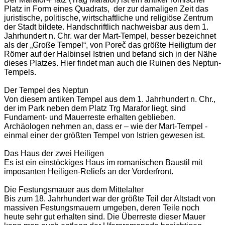
Platz in Form eines Quadrats, der zur damaligen Zeit das
juristische, politische, wirtschaftliche und religiöse Zentrum
der Stadt bildete. Handschriftlich nachweisbar aus dem 1.
Jahrhundert n. Chr. war der Mart-Tempel, besser bezeichnet
als der „Große Tempel“, von Poreč das größte Heiligtum der
Römer auf der Halbinsel Istrien und befand sich in der Nähe
dieses Platzes. Hier findet man auch die Ruinen des Neptun-
Tempels.
Der Tempel des Neptun
Von diesem antiken Tempel aus dem 1. Jahrhundert n. Chr.,
der im Park neben dem Platz Trg Marafor liegt, sind
Fundament- und Mauerreste erhalten geblieben.
Archäologen nehmen an, dass er – wie der Mart-Tempel -
einmal einer der größten Tempel von Istrien gewesen ist.
Das Haus der zwei Heiligen
Es ist ein einstöckiges Haus im romanischen Baustil mit
imposanten Heiligen-Reliefs an der Vorderfront.
Die Festungsmauer aus dem Mittelalter
Bis zum 18. Jahrhundert war der größte Teil der Altstadt von
massiven Festungsmauern umgeben, deren Teile noch
heute sehr gut erhalten sind. Die Überreste dieser Mauer