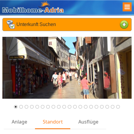
Unterkunft Suchen
Was suchen Sie :
Früheste Anreise :
Späteste Abreise :
Reisende :
Kinder :
Reisedauer :
Suchen
Anlage
Standort
Ausflüge