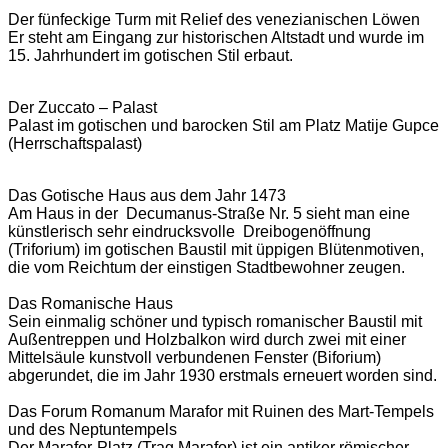
Der fünfeckige Turm mit Relief des venezianischen Löwen
Er steht am Eingang zur historischen Altstadt und wurde im
15. Jahrhundert im gotischen Stil erbaut.
Der Zuccato – Palast
Palast im gotischen und barocken Stil am Platz Matije Gupce
(Herrschaftspalast)
Das Gotische Haus aus dem Jahr 1473
Am Haus in der Decumanus-Straße Nr. 5 sieht man eine
künstlerisch sehr eindrucksvolle Dreibogenöffnung
(Triforium) im gotischen Baustil mit üppigen Blütenmotiven,
die vom Reichtum der einstigen Stadtbewohner zeugen.
Das Romanische Haus
Sein einmalig schöner und typisch romanischer Baustil mit
Außentreppen und Holzbalkon wird durch zwei mit einer
Mittelsäule kunstvoll verbundenen Fenster (Biforium)
abgerundet, die im Jahr 1930 erstmals erneuert worden sind.
Das Forum Romanum Marafor mit Ruinen des Mart-Tempels
und des Neptuntempels
Der Marafor-Platz (Trag Marafor) ist ein antiker römischer