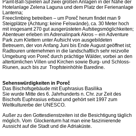
Paint-Ball-Spielen auf zwei großen Anlagen in der Nähe der
Hotelanlage Zelena Laguna und dem Platz der Ferienanlage
Lanterna;
Freeclimbing betreiben – um Poreč herum findet man 9
Steigplätze (Achtung: keine Felswände), ca. 30 Meter hoch
mit insgesamt 270 gut ausgerüsteten Aufstiegsmöglichkeiten;
Abenteuer erleben im Adrenalinpark Akros – ein Adventure
Park zum Klettern unter Aufsicht von ausgebildeten
Betreuern, der von Anfang Juni bis Ende August geöffnet ist;
Radtouren unternehmen in die landschaftlich sehr reizvolle
Umgebung von Poreč durch prächtige Wälder, vorbei an den
altertümlichen Villen und Kirchen sowie Burg- und Schloss-
Riunen, auch bis zur Tropfsteinhöhle Baredine.
Sehenswürdigkeiten in Poreč
Das Bischofsgebäude mit Euphrasius Basilika
Sie wurde Mitte des 6. Jahrhunderts n. Chr. zur Zeit des
Bischofs Euphrasius erbaut und gehört seit 1997 zum
Weltkulturerbe der UNESCO.
Außer zu den Gottesdienstzeiten ist die Besichtigung täglich
möglich. Vom Glockenturm hat man eine faszinierende
Aussicht auf die Stadt und die Adriaküste.