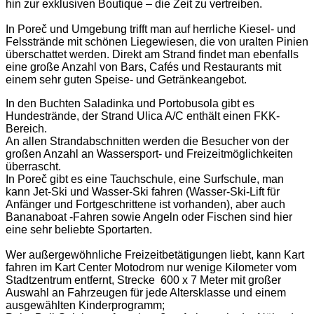
hin zur exklusiven Boutique – die Zeit zu vertreiben.
In Poreč und Umgebung trifft man auf herrliche Kiesel- und
Felsstrände mit schönen Liegewiesen, die von uralten Pinien
überschattet werden. Direkt am Strand findet man ebenfalls
eine große Anzahl von Bars, Cafés und Restaurants mit
einem sehr guten Speise- und Getränkeangebot.
In den Buchten Saladinka und Portobusola gibt es
Hundestrände, der Strand Ulica A/C enthält einen FKK-
Bereich.
An allen Strandabschnitten werden die Besucher von der
großen Anzahl an Wassersport- und Freizeitmöglichkeiten
überrascht.
In Poreč gibt es eine Tauchschule, eine Surfschule, man
kann Jet-Ski und Wasser-Ski fahren (Wasser-Ski-Lift für
Anfänger und Fortgeschrittene ist vorhanden), aber auch
Bananaboat -Fahren sowie Angeln oder Fischen sind hier
eine sehr beliebte Sportarten.
Wer außergewöhnliche Freizeitbetätigungen liebt, kann Kart
fahren im Kart Center Motodrom nur wenige Kilometer vom
Stadtzentrum entfernt, Strecke 600 x 7 Meter mit großer
Auswahl an Fahrzeugen für jede Altersklasse und einem
ausgewählten Kinderprogramm;