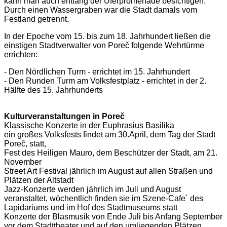
kann man auch entlang der Uferpromenade besichtigen.
Durch einen Wassergraben war die Stadt damals vom
Festland getrennt.
In der Epoche vom 15. bis zum 18. Jahrhundert ließen die
einstigen Stadtverwalter von Poreč folgende Wehrtürme
errichten:
- Den Nördlichen Turm - errichtet im 15. Jahrhundert
- Den Runden Turm am Volksfestplatz - errichtet in der 2.
Hälfte des 15. Jahrhunderts
Kulturveranstaltungen in Poreč
Klassische Konzerte in der Euphrasius Basilika
ein großes Volksfests findet am 30.April, dem Tag der Stadt
Poreč, statt,
Fest des Heiligen Mauro, dem Beschützer der Stadt, am 21.
November
Street Art Festival jährlich im August auf allen Straßen und
Plätzen der Altstadt
Jazz-Konzerte werden jährlich im Juli und August
veranstaltet, wöchentlich finden sie im Szene-Cafe´ des
Lapidariums und im Hof des Stadtmuseums statt
Konzerte der Blasmusik von Ende Juli bis Anfang September
vor dem Stadttheater und auf den umliegenden Plätzen