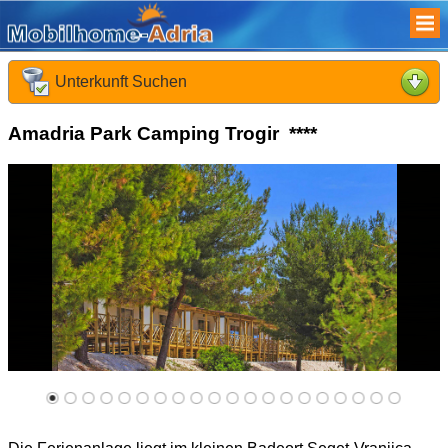
Unterkunft Suchen
Was suchen Sie :
Amadria Park Camping Trogir ****
Früheste Anreise :
Späteste Abreise :
Reisende :
Kinder :
Reisedauer :
Suchen