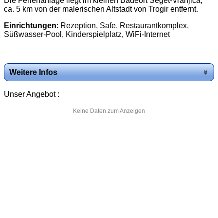
Die Ferienanlage liegt im kleinen Badeort Seget-Vranjica,
ca. 5 km von der malerischen Altstadt von Trogir entfernt.
Einrichtungen
: Rezeption, Safe, Restaurantkomplex,
Süßwasser-Pool, Kinderspielplatz, WiFi-Internet
Weitere Infos
Lassen Sie Ihre Seele
Unser Angebot :
baumeln und erleben Sie
eine spannende Mischung
aus Natur und Geschichte.
Keine Daten zum Anzeigen
Genießen Sie das milde,
mediterrane Klima und die
traumhaften Ausblicke auf
die winzigen Inseln.
Entspannen Sie sich im
kühlen Schatten der Pinien
oder bei einem
erfrischenden Bad in der
kristallklaren blauen Adria.
Es erwarten Sie schöne
Fels- und Kiesstrände
umgeben von grüner,
mediterraner Vegetation.
Die schöne Campinganlage
mit gemütlichen Mobilheimen liegt ganz in der Nähe der