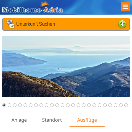
Unterkunft Suchen
Was suchen Sie :
Früheste Anreise :
Späteste Abreise :
Reisende :
Kinder :
Reisedauer :
Suchen
Anlage
Standort
Ausflüge