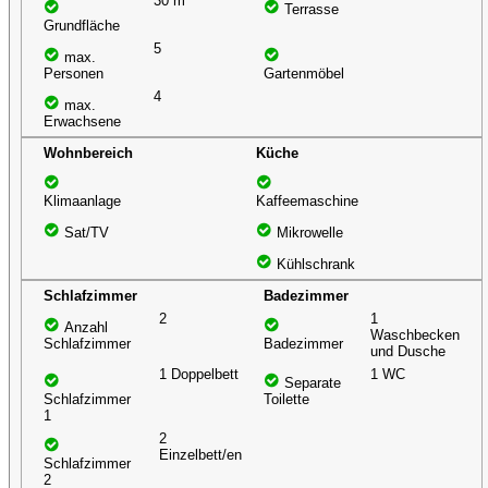
30 m²
Terrasse
Grundfläche
5
max.
Personen
Gartenmöbel
4
max.
Erwachsene
Wohnbereich
Küche
Klimaanlage
Kaffeemaschine
Sat/TV
Mikrowelle
Kühlschrank
Schlafzimmer
Badezimmer
2
1
Anzahl
Waschbecken
Schlafzimmer
Badezimmer
und Dusche
1 Doppelbett
1 WC
Separate
Schlafzimmer
Toilette
1
2
Einzelbett/en
Schlafzimmer
2